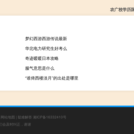
农广校学历
梦幻西游西游传说最新
华北电力研究生好考么
奇迹暖暖日本攻略
服气意思是什么
“谁倚西楼淡月”的出处是哪里
|
网站地图
|
疑难解答
湘ICP备16332410号
，我们会及时纠正，谢谢