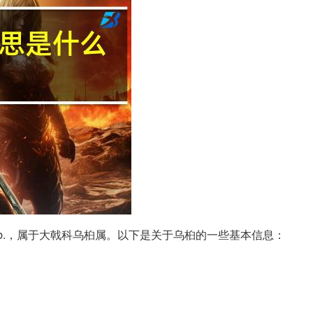
.） Roxb.，属于大戟科乌桕属。以下是关于乌桕的一些基本信息：