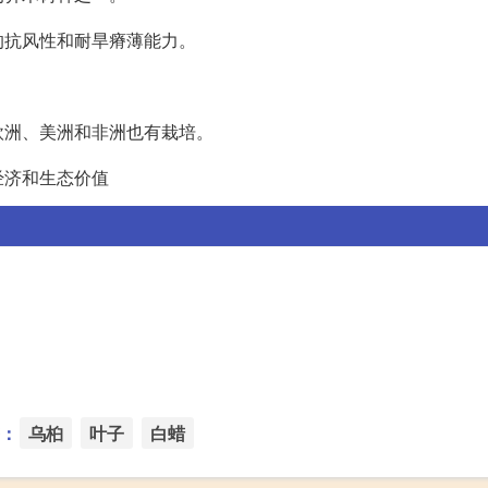
的抗风性和耐旱瘠薄能力。
欧洲、美洲和非洲也有栽培。
经济和生态价值
：
乌桕
叶子
白蜡