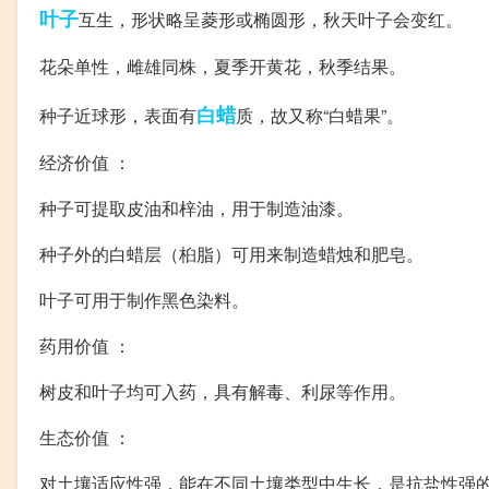
叶子
互生，形状略呈菱形或椭圆形，秋天叶子会变红。
花朵单性，雌雄同株，夏季开黄花，秋季结果。
白蜡
种子近球形，表面有
质，故又称“白蜡果”。
经济价值 ：
种子可提取皮油和梓油，用于制造油漆。
种子外的白蜡层（桕脂）可用来制造蜡烛和肥皂。
叶子可用于制作黑色染料。
药用价值 ：
树皮和叶子均可入药，具有解毒、利尿等作用。
生态价值 ：
对土壤适应性强，能在不同土壤类型中生长，是抗盐性强