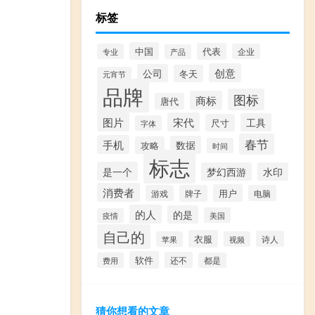
标签
中国
代表
专业
企业
产品
创意
公司
冬天
元宵节
品牌
图标
商标
唐代
图片
宋代
工具
尺寸
字体
春节
手机
数据
攻略
时间
标志
是一个
梦幻西游
水印
消费者
用户
游戏
牌子
电脑
的人
的是
美国
疫情
自己的
衣服
诗人
苹果
视频
软件
还不
费用
都是
猜你想看的文章