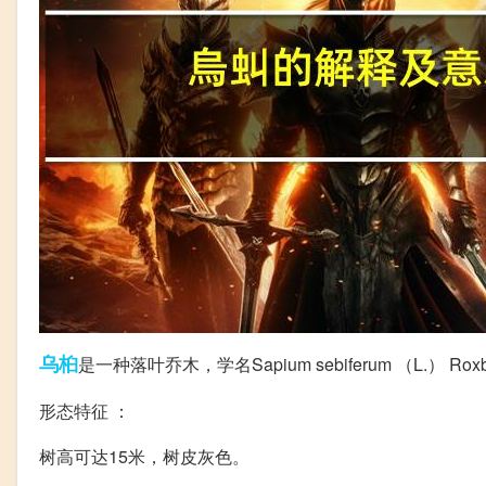
乌桕
是一种落叶乔木，学名Sapium sebiferum （L
形态特征 ：
树高可达15米，树皮灰色。