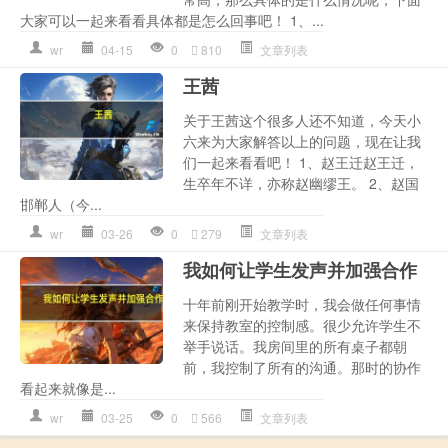
大家可以一起来看看具体都是怎么回事吧！ 1、...
wr
04-15
0
810
文章列表
王茜
关于王茜这个很多人还不知道，今天小
六来为大家解答以上的问题，现在让我
们一起来看看吧！ 1、赵王迁赵王迁，
生卒年不详，亦称赵幽缪王。 2、赵国
邯郸人（今...
wr
03-26
0
279
文章列表
我如何让学生发声并加强合作
十年前刚开始教学时，我会做任何事情
来保持教室的控制感。很少允许学生不
举手说话。我房间里的所有桌子都朝
前，我控制了所有的沟通。那时的协作
看起来就像是...
wr
03-25
0
566
文章列表