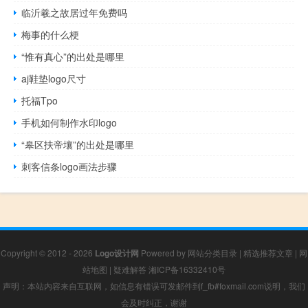
临沂羲之故居过年免费吗
梅事的什么梗
“惟有真心”的出处是哪里
aj鞋垫logo尺寸
托福Tpo
手机如何制作水印logo
“皋区扶帝壤”的出处是哪里
刺客信条logo画法步骤
Copyright © 2012 - 2026
Logo设计网
Powered by
网站分类目录
|
精选推荐文章
|
网
站地图
|
疑难解答
湘ICP备16332410号
声明：本站内容来自互联网，如信息有错误可发邮件到f_fb#foxmail.com说明，我们
会及时纠正，谢谢