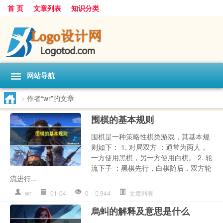
首 页
文章列表
知识分类
网站导航
>
作者“wr”的文章
围棋的基本规则
围棋是一种策略性棋类游戏，其基本规
则如下： 1. 对局双方 ：通常为两人，
一方使用黑棋，另一方使用白棋。 2. 轮
流下子 ：黑棋先行，白棋随后，双方轮
流进行...
wr
01-04
0
944
文章列表
烏虯的解释及意思是什么