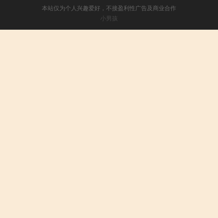
本站仅为个人兴趣爱好，不接盈利性广告及商业合作
小男孩