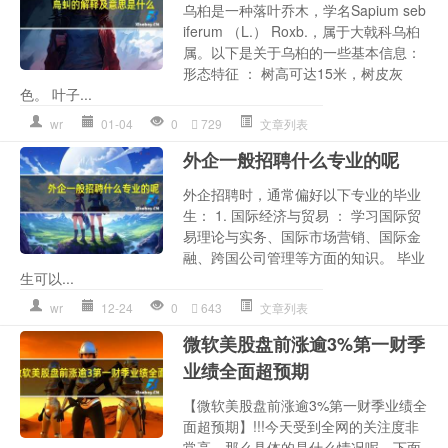
乌桕是一种落叶乔木，学名Sapium seb
iferum （L.） Roxb.，属于大戟科乌桕
属。以下是关于乌桕的一些基本信息：
形态特征 ： 树高可达15米，树皮灰
色。 叶子...
wr
01-04
0
729
文章列表
外企一般招聘什么专业的呢
外企招聘时，通常偏好以下专业的毕业
生： 1. 国际经济与贸易 ： 学习国际贸
易理论与实务、国际市场营销、国际金
融、跨国公司管理等方面的知识。 毕业
生可以...
wr
12-24
0
643
文章列表
微软美股盘前涨逾3%第一财季
业绩全面超预期
【微软美股盘前涨逾3%第一财季业绩全
面超预期】!!!今天受到全网的关注度非
常高，那么具体的是什么情况呢，下面