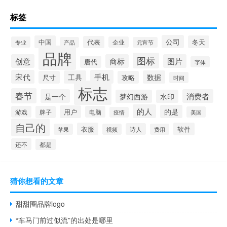
标签
公司
中国
冬天
代表
专业
企业
产品
元宵节
品牌
图标
创意
商标
图片
唐代
字体
宋代
手机
工具
数据
尺寸
攻略
时间
标志
春节
是一个
消费者
梦幻西游
水印
的人
的是
用户
游戏
牌子
电脑
美国
疫情
自己的
衣服
软件
诗人
苹果
视频
费用
还不
都是
猜你想看的文章
甜甜圈品牌logo
“车马门前过似流”的出处是哪里