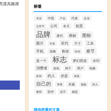
低亮度高频调
标签
中国
代表
专业
企业
产品
创意
公司
冬天
元宵节
品牌
。
图标
商标
唐代
图片
宋代
工具
尺寸
字体
春节
手机
数据
攻略
时间
标志
是一个
梦幻西游
水印
消费者
用户
游戏
牌子
电脑
的人
的是
美国
疫情
自己的
衣服
诗人
苹果
视频
软件
还不
费用
都是
猜你想看的文章