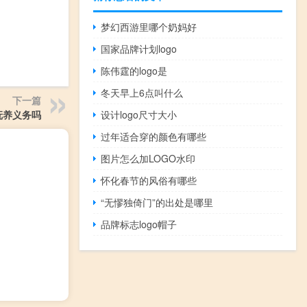
梦幻西游里哪个奶妈好
国家品牌计划logo
陈伟霆的logo是
冬天早上6点叫什么
下一篇
抚养义务吗
设计logo尺寸大小
过年适合穿的颜色有哪些
图片怎么加LOGO水印
怀化春节的风俗有哪些
“无憀独倚门”的出处是哪里
品牌标志logo帽子