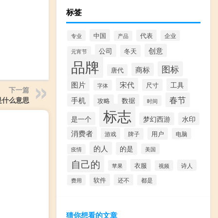
标签
中国
代表
专业
企业
产品
创意
公司
冬天
元宵节
品牌
图标
商标
唐代
图片
宋代
工具
尺寸
字体
下一篇
春节
是什么意思
手机
数据
攻略
时间
标志
是一个
梦幻西游
水印
消费者
用户
游戏
牌子
电脑
的人
的是
美国
疫情
自己的
衣服
诗人
苹果
视频
软件
还不
费用
都是
猜你想看的文章