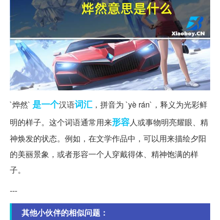
是一个
词汇
`烨然`
汉语
，拼音为 `yè rán`，释义为光彩鲜
形容
明的样子。这个词语通常用来
人或事物明亮耀眼、精
神焕发的状态。例如，在文学作品中，可以用来描绘夕阳
的美丽景象，或者形容一个人穿戴得体、精神饱满的样
子。
---
其他小伙伴的相似问题：