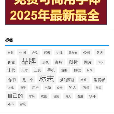
标签
公司
中国
冬天
代表
专业
企业
产品
元宵节
品牌
图标
创意
商标
图片
唐代
字体
宋代
手机
工具
数据
尺寸
攻略
时间
标志
春节
是一个
消费者
梦幻西游
水印
的人
的是
用户
游戏
牌子
电脑
美国
疫情
自己的
衣服
软件
诗人
苹果
视频
费用
还不
都是