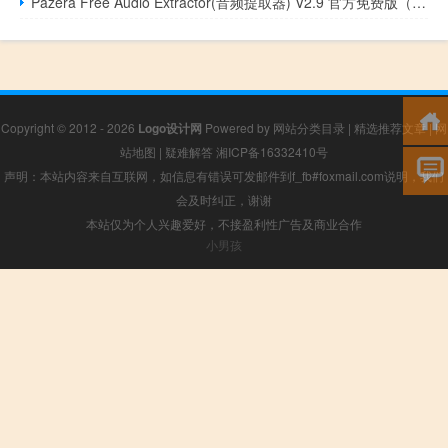
Pazera Free Audio Extractor(音频提取器) V2.9 官方免费版（Pazera Free Audio Extractor(音频提取器) V2.9 官方免费版功能简介）
Copyright © 2012 - 2026
Logo设计网
Powered by
网站分类目录
|
精选推荐文章
|
网
站地图
|
疑难解答
湘ICP备16332410号
声明：本站内容来自互联网，如信息有错误可发邮件到f_fb#foxmail.com说明，我们
会及时纠正，谢谢
本站仅为个人兴趣爱好，不接盈利性广告及商业合作
小男孩