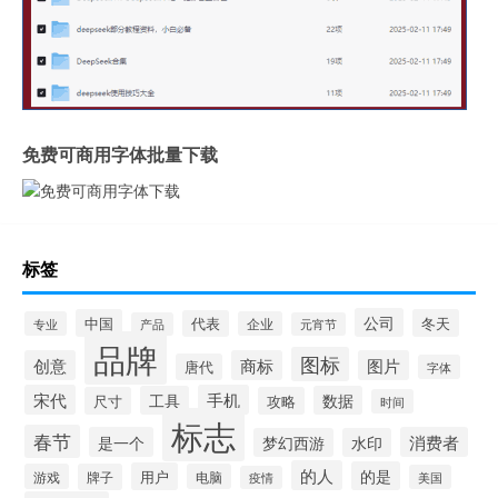
免费可商用字体批量下载
标签
公司
中国
冬天
代表
专业
企业
产品
元宵节
品牌
图标
创意
商标
图片
唐代
字体
宋代
手机
工具
数据
尺寸
攻略
时间
标志
春节
是一个
消费者
梦幻西游
水印
的人
的是
用户
游戏
牌子
电脑
美国
疫情