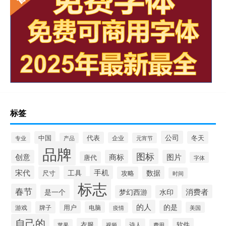
标签
公司
中国
冬天
代表
专业
企业
产品
元宵节
品牌
图标
创意
商标
图片
唐代
字体
宋代
手机
工具
数据
尺寸
攻略
时间
标志
春节
是一个
消费者
梦幻西游
水印
的人
的是
用户
游戏
牌子
电脑
美国
疫情
自己的
衣服
软件
诗人
苹果
视频
费用