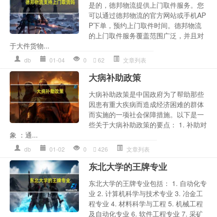
是的，德邦物流提供上门取件服务。您
可以通过德邦物流的官方网站或手机AP
P下单，预约上门取件时间。德邦物流
的上门取件服务覆盖范围广泛，并且对
于大件货物...
db
01-04
0
62
文章列表
大病补助政策
大病补助政策是中国政府为了帮助那些
因患有重大疾病而造成经济困难的群体
而实施的一项社会保障措施。以下是一
些关于大病补助政策的要点： 1. 补助对
象 ：通...
db
01-02
0
426
文章列表
东北大学的王牌专业
东北大学的王牌专业包括： 1. 自动化专
业 2. 计算机科学与技术专业 3. 冶金工
程专业 4. 材料科学与工程 5. 机械工程
及自动化专业 6. 软件工程专业 7. 采矿