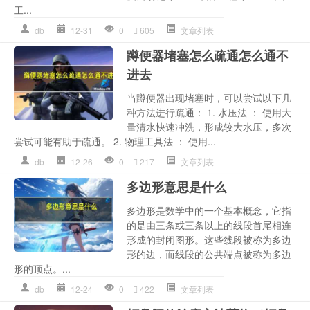
工...
db
12-31
0
605
文章列表
蹲便器堵塞怎么疏通怎么通不
进去
当蹲便器出现堵塞时，可以尝试以下几
种方法进行疏通： 1. 水压法 ： 使用大
量清水快速冲洗，形成较大水压，多次
尝试可能有助于疏通。 2. 物理工具法 ： 使用...
db
12-26
0
217
文章列表
多边形意思是什么
多边形是数学中的一个基本概念，它指
的是由三条或三条以上的线段首尾相连
形成的封闭图形。这些线段被称为多边
形的边，而线段的公共端点被称为多边
形的顶点。...
db
12-24
0
422
文章列表