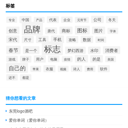
标签
公司
中国
冬天
代表
专业
企业
产品
元宵节
品牌
图标
创意
商标
图片
唐代
字体
宋代
手机
工具
数据
尺寸
攻略
时间
标志
春节
是一个
消费者
梦幻西游
水印
的人
的是
用户
游戏
牌子
电脑
美国
疫情
自己的
衣服
软件
诗人
苹果
视频
费用
还不
都是
猜你想看的文章
东莞logo酒吧
爱你单词（爱你单词）