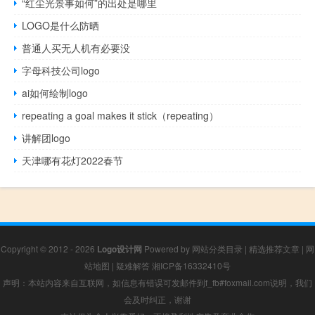
“红尘光景事如何”的出处是哪里
LOGO是什么防晒
普通人买无人机有必要没
字母科技公司logo
ai如何绘制logo
repeating a goal makes it stick（repeating）
讲解团logo
天津哪有花灯2022春节
Copyright © 2012 - 2026
Logo设计网
Powered by
网站分类目录
|
精选推荐文章
|
网
站地图
|
疑难解答
湘ICP备16332410号
声明：本站内容来自互联网，如信息有错误可发邮件到f_fb#foxmail.com说明，我们
会及时纠正，谢谢