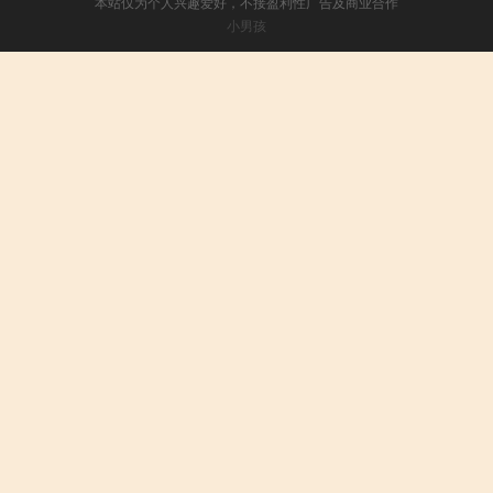
本站仅为个人兴趣爱好，不接盈利性广告及商业合作
小男孩