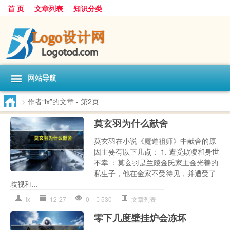
首 页
文章列表
知识分类
网站导航
>
作者“lx”的文章
- 第2页
莫玄羽为什么献舍
莫玄羽在小说《魔道祖师》中献舍的原
因主要有以下几点： 1. 遭受欺凌和身世
不幸 ：莫玄羽是兰陵金氏家主金光善的
私生子，他在金家不受待见，并遭受了
歧视和...
lx
12-27
0
530
文章列表
零下几度壁挂炉会冻坏