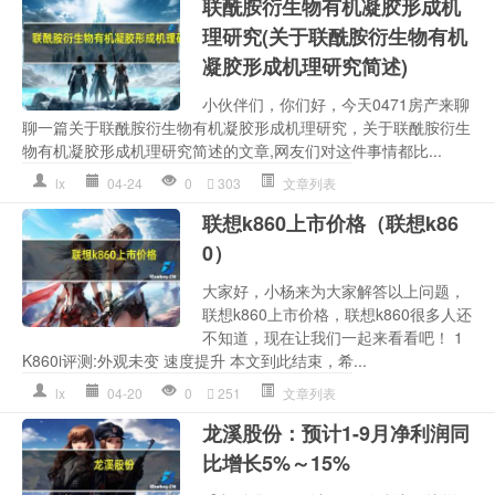
联酰胺衍生物有机凝胶形成机
理研究(关于联酰胺衍生物有机
凝胶形成机理研究简述)
小伙伴们，你们好，今天0471房产来聊
聊一篇关于联酰胺衍生物有机凝胶形成机理研究，关于联酰胺衍生
物有机凝胶形成机理研究简述的文章,网友们对这件事情都比...
lx
04-24
0
303
文章列表
联想k860上市价格（联想k86
0）
大家好，小杨来为大家解答以上问题，
联想k860上市价格，联想k860很多人还
不知道，现在让我们一起来看看吧！ 1
K860i评测:外观未变 速度提升 本文到此结束，希...
lx
04-20
0
251
文章列表
龙溪股份：预计1-9月净利润同
比增长5%～15%