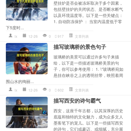
壁挂炉是否会被冻坏取决于多个因素，
包括壁挂炉的关闭状态、是否断水断气
以及环境温度等。以下是一些关键点：
1. 自动防冻保护 ： 当室内温度低于零
下5度时...
lx
12-26
0
917
文章列表
描写玻璃桥的景色句子
玻璃桥的美景可以通过许多句子来描
绘，以下是一些描述玻璃桥美景的句
子，你可以参考使用： 1. \"玻璃桥宛如
悬挂在峡谷之上的透明丝带，映照着周
围山水的绚丽...
lx
12-26
0
602
文章列表
描写西安的诗句霸气
西安，这座千年古都，以其深厚的历史
底蕴和独特的文化魅力，成为众多文人
墨客笔下的宠儿。以下是一些描写西安
的诗句，它们或豪迈、或细腻，充分展