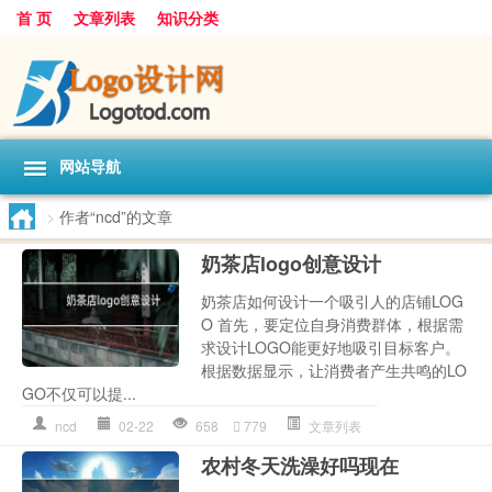
首 页
文章列表
知识分类
网站导航
>
作者“ncd”的文章
奶茶店logo创意设计
奶茶店如何设计一个吸引人的店铺LOG
O 首先，要定位自身消费群体，根据需
求设计LOGO能更好地吸引目标客户。
根据数据显示，让消费者产生共鸣的LO
GO不仅可以提...
ncd
02-22
658
779
文章列表
农村冬天洗澡好吗现在