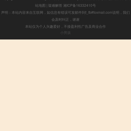
站地图
|
疑难解答
湘ICP备16332410号
声明：本站内容来自互联网，如信息有错误可发邮件到f_fb#foxmail.com说明，我们
会及时纠正，谢谢
本站仅为个人兴趣爱好，不接盈利性广告及商业合作
小男孩