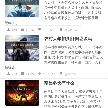
在农村，冬天怎么洗澡？ 农村冬天洗澡
是一个受到很多人关注的问题。随着农
村经济的发展和社会的进步，农村洗澡
条件也在逐渐改善。据统计数据显示，
近年来，...
ncd
02-06
0
592
春节2024
农村大年初几能倒垃圾吗
过年时家里垃圾初几可以扔？ 在过年期
间，团聚时刻，说话做事都要尽可能的
避免“忌讳”而体现“吉祥”。崇尚吉祥是人
类对美好生活的一种向往，因此，人们
往往会...
ncd
02-05
0
158
春节2024
南昌冬天有什么
南昌历年冬天最低温度 根据过去几十年
来的历史记录显示，南昌市冬季最低气
温通常在0摄氏度左右。然而，在某些
特殊年份和极端天气条件下，最低气温