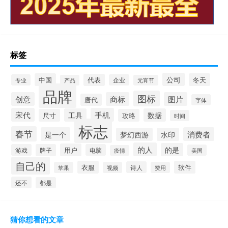
标签
公司
中国
冬天
代表
专业
企业
产品
元宵节
品牌
图标
创意
商标
图片
唐代
字体
宋代
手机
工具
数据
尺寸
攻略
时间
标志
春节
是一个
消费者
梦幻西游
水印
的人
的是
用户
游戏
牌子
电脑
美国
疫情
自己的
衣服
软件
诗人
苹果
视频
费用
还不
都是
猜你想看的文章