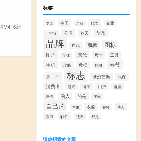
标签
中国
代表
专业
企业
产品
M416新
创意
公司
冬天
元宵节
品牌
图标
商标
唐代
图片
宋代
工具
尺寸
字体
春节
手机
数据
攻略
时间
标志
是一个
梦幻西游
水印
消费者
用户
游戏
牌子
电脑
的人
的是
美国
疫情
自己的
衣服
诗人
苹果
视频
软件
还不
费用
都是
猜你想看的文章