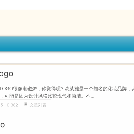
ogo
OGO很像电磁炉，你觉得呢? 欧莱雅是一个知名的化妆品牌，其
，可能是因为设计风格比较现代和简洁。不...
65
382
文章列表
o