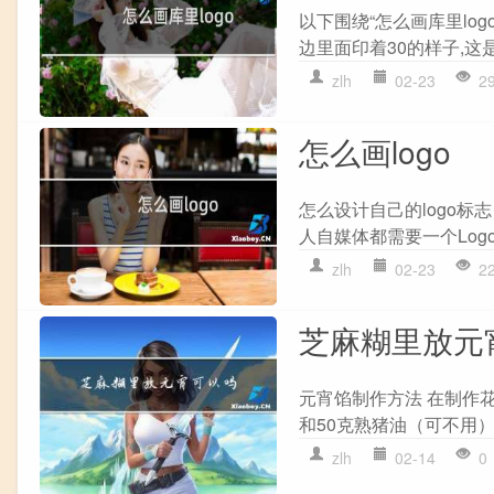
以下围绕“怎么画库里lo
边里面印着30的样子,这
zlh
02-23
2
怎么画logo
怎么设计自己的logo标
人自媒体都需要一个Log
zlh
02-23
2
芝麻糊里放元
元宵馅制作方法 在制作
和50克熟猪油（可不用）
zlh
02-14
0