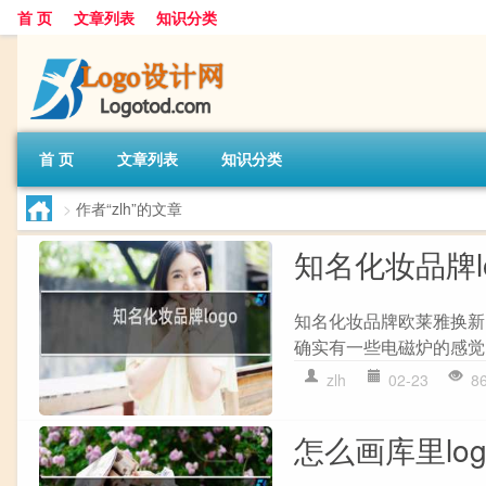
首 页
文章列表
知识分类
首 页
文章列表
知识分类
>
作者“zlh”的文章
知名化妆品牌l
知名化妆品牌欧莱雅换新L
确实有一些电磁炉的感觉
zlh
02-23
8
怎么画库里log