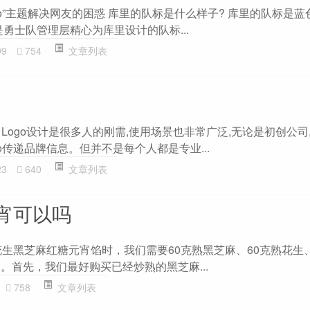
go”主题解决网友的困惑 库里的队标是什么样子? 库里的队标是
是勇士队管理层精心为库里设计的队标...
99
754
文章列表
志 Logo设计是很多人的刚需,使用场景也非常广泛,无论是初创公司
o传递品牌信息。但并不是每个人都是专业...
23
640
文章列表
宵可以吗
花生黑芝麻红糖元宵馅时，我们需要60克熟黑芝麻、60克熟花生、
。首先，我们最好购买已经炒熟的黑芝麻...
758
文章列表