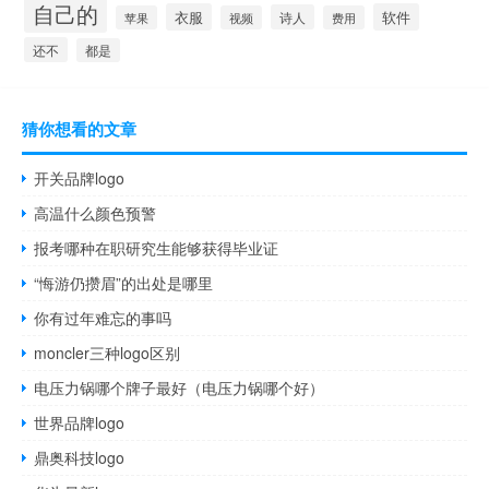
自己的
衣服
软件
诗人
苹果
视频
费用
还不
都是
猜你想看的文章
开关品牌logo
高温什么颜色预警
报考哪种在职研究生能够获得毕业证
“悔游仍攒眉”的出处是哪里
你有过年难忘的事吗
moncler三种logo区别
电压力锅哪个牌子最好（电压力锅哪个好）
世界品牌logo
鼎奥科技logo