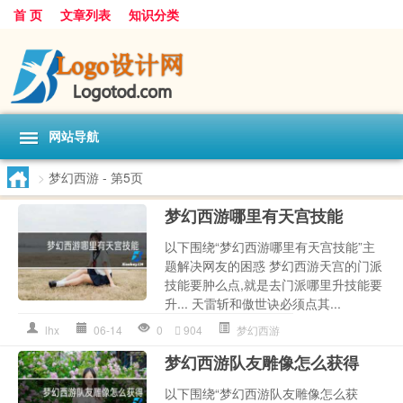
首 页
文章列表
知识分类
网站导航
>
梦幻西游
- 第5页
梦幻西游哪里有天宫技能
以下围绕“梦幻西游哪里有天宫技能”主
题解决网友的困惑 梦幻西游天宫的门派
技能要肿么点,就是去门派哪里升技能要
升... 天雷斩和傲世诀必须点其...
lhx
06-14
0
904
梦幻西游
梦幻西游队友雕像怎么获得
以下围绕“梦幻西游队友雕像怎么获