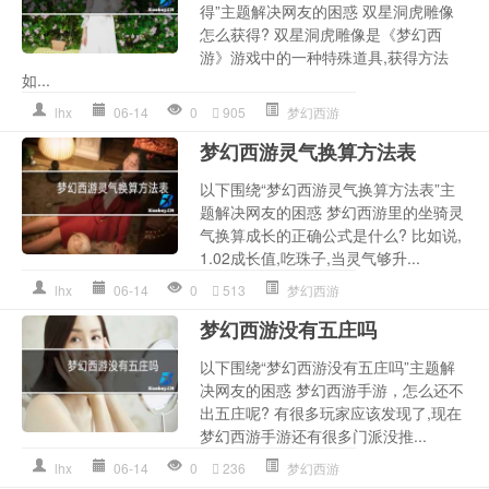
得”主题解决网友的困惑 双星洞虎雕像
怎么获得? 双星洞虎雕像是《梦幻西
游》游戏中的一种特殊道具,获得方法
如...
lhx
06-14
0
905
梦幻西游
梦幻西游灵气换算方法表
以下围绕“梦幻西游灵气换算方法表”主
题解决网友的困惑 梦幻西游里的坐骑灵
气换算成长的正确公式是什么? 比如说,
1.02成长值,吃珠子,当灵气够升...
lhx
06-14
0
513
梦幻西游
梦幻西游没有五庄吗
以下围绕“梦幻西游没有五庄吗”主题解
决网友的困惑 梦幻西游手游，怎么还不
出五庄呢? 有很多玩家应该发现了,现在
梦幻西游手游还有很多门派没推...
lhx
06-14
0
236
梦幻西游