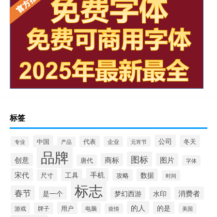
标签
公司
中国
冬天
代表
专业
企业
产品
元宵节
品牌
图标
创意
商标
图片
唐代
字体
宋代
手机
工具
数据
尺寸
攻略
时间
标志
春节
是一个
消费者
梦幻西游
水印
的人
的是
用户
游戏
牌子
电脑
美国
疫情