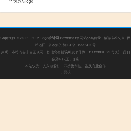
华为最新logo
Copyright © 2012 - 2026
Logo设计网
Powered by
网站分类目录
|
精选推荐文章
|
网
站地图
|
疑难解答
湘ICP备16332410号
声明：本站内容来自互联网，如信息有错误可发邮件到f_fb#foxmail.com说明，我们
会及时纠正，谢谢
本站仅为个人兴趣爱好，不接盈利性广告及商业合作
小男孩