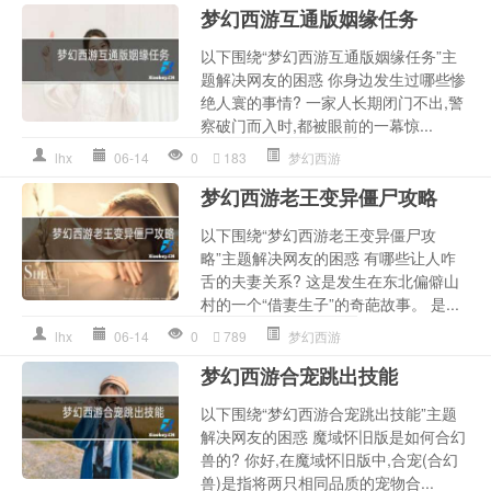
梦幻西游互通版姻缘任务
以下围绕“梦幻西游互通版姻缘任务”主
题解决网友的困惑 你身边发生过哪些惨
绝人寰的事情? 一家人长期闭门不出,警
察破门而入时,都被眼前的一幕惊...
lhx
06-14
0
183
梦幻西游
梦幻西游老王变异僵尸攻略
以下围绕“梦幻西游老王变异僵尸攻
略”主题解决网友的困惑 有哪些让人咋
舌的夫妻关系? 这是发生在东北偏僻山
村的一个“借妻生子”的奇葩故事。 是...
lhx
06-14
0
789
梦幻西游
梦幻西游合宠跳出技能
以下围绕“梦幻西游合宠跳出技能”主题
解决网友的困惑 魔域怀旧版是如何合幻
兽的? 你好,在魔域怀旧版中,合宠(合幻
兽)是指将两只相同品质的宠物合...