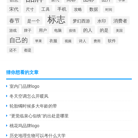
宋代
手机
工具
数据
尺寸
攻略
时间
标志
春节
是一个
消费者
梦幻西游
水印
的人
的是
用户
游戏
牌子
电脑
美国
疫情
自己的
衣服
软件
诗人
苹果
视频
费用
还不
都是
猜你想看的文章
室内门品牌logo
冬天空调怎么开暖风
轮胎镯时候多大年龄的带
“更觉临泉心似铁”的出处是哪里
桃花坞品牌logo
历史地理生物可以考什么大学