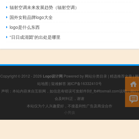
辐射空调未来发展趋势（辐射空调）
国外女鞋品牌logo大全
logo是什么东西
“日日成清閟”的出处是哪里
Copyright © 2012 - 2026
Logo设计网
Powered by
网站分类目录
|
精选推荐文章
|
网
站地图
|
疑难解答
湘ICP备16332410号
声明：本站内容来自互联网，如信息有错误可发邮件到f_fb#foxmail.com说明，我们
会及时纠正，谢谢
本站仅为个人兴趣爱好，不接盈利性广告及商业合作
小男孩