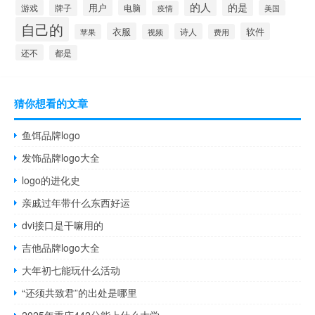
的人
的是
用户
游戏
牌子
电脑
美国
疫情
自己的
衣服
软件
诗人
苹果
视频
费用
还不
都是
猜你想看的文章
鱼饵品牌logo
发饰品牌logo大全
logo的进化史
亲戚过年带什么东西好运
dvi接口是干嘛用的
吉他品牌logo大全
大年初七能玩什么活动
“还须共致君”的出处是哪里
2025年重庆442分能上什么大学