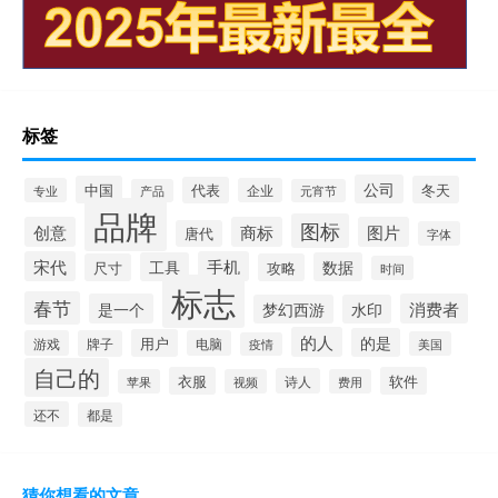
标签
公司
中国
冬天
代表
专业
企业
产品
元宵节
品牌
图标
创意
商标
图片
唐代
字体
宋代
手机
工具
数据
尺寸
攻略
时间
标志
春节
是一个
消费者
梦幻西游
水印
的人
的是
用户
游戏
牌子
电脑
美国
疫情
自己的
衣服
软件
诗人
苹果
视频
费用
还不
都是
猜你想看的文章