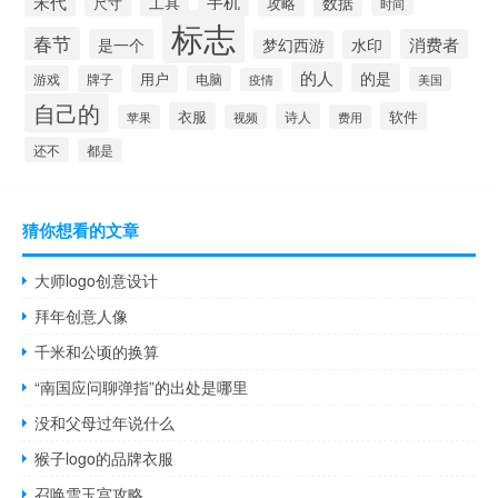
宋代
手机
工具
数据
尺寸
攻略
时间
标志
春节
是一个
消费者
梦幻西游
水印
的人
的是
用户
游戏
牌子
电脑
美国
疫情
自己的
衣服
软件
诗人
苹果
视频
费用
还不
都是
猜你想看的文章
大师logo创意设计
拜年创意人像
千米和公顷的换算
“南国应问聊弹指”的出处是哪里
没和父母过年说什么
猴子logo的品牌衣服
召唤雪玉宫攻略