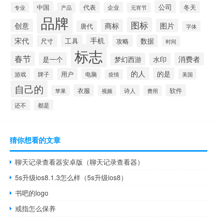
公司
中国
冬天
代表
专业
企业
产品
元宵节
品牌
图标
创意
商标
图片
唐代
字体
宋代
手机
工具
数据
尺寸
攻略
时间
标志
春节
是一个
消费者
梦幻西游
水印
的人
的是
用户
游戏
牌子
电脑
美国
疫情
自己的
衣服
软件
诗人
苹果
视频
费用
还不
都是
猜你想看的文章
聊天记录查看器安卓版（聊天记录查看器）
5s升级ios8.1.3怎么样（5s升级ios8）
书吧的logo
戒指怎么保养