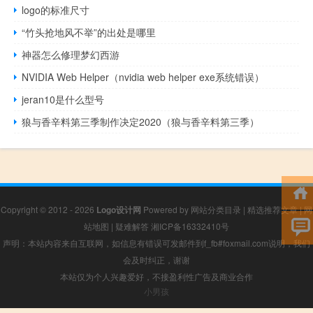
logo的标准尺寸
“竹头抢地风不举”的出处是哪里
神器怎么修理梦幻西游
NVIDIA Web Helper（nvidia web helper exe系统错误）
jeran10是什么型号
狼与香辛料第三季制作决定2020（狼与香辛料第三季）
Copyright © 2012 - 2026
Logo设计网
Powered by
网站分类目录
|
精选推荐文章
|
网
站地图
|
疑难解答
湘ICP备16332410号
声明：本站内容来自互联网，如信息有错误可发邮件到f_fb#foxmail.com说明，我们
会及时纠正，谢谢
本站仅为个人兴趣爱好，不接盈利性广告及商业合作
小男孩