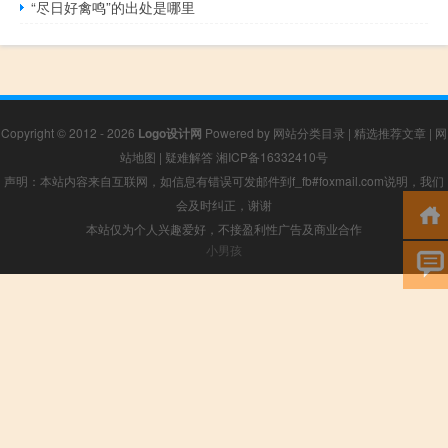
“尽日好禽鸣”的出处是哪里
Copyright © 2012 - 2026
Logo设计网
Powered by
网站分类目录
|
精选推荐文章
|
网
站地图
|
疑难解答
湘ICP备16332410号
声明：本站内容来自互联网，如信息有错误可发邮件到f_fb#foxmail.com说明，我们
会及时纠正，谢谢
本站仅为个人兴趣爱好，不接盈利性广告及商业合作
小男孩