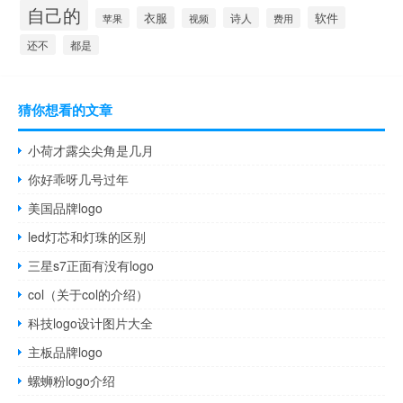
自己的
衣服
软件
诗人
苹果
视频
费用
还不
都是
猜你想看的文章
小荷才露尖尖角是几月
你好乖呀几号过年
美国品牌logo
led灯芯和灯珠的区别
三星s7正面有没有logo
col（关于col的介绍）
科技logo设计图片大全
主板品牌logo
螺蛳粉logo介绍