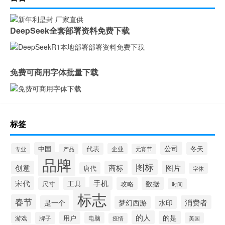
DeepSeek全套部署资料免费下载
免费可商用字体批量下载
标签
公司
中国
冬天
代表
专业
企业
产品
元宵节
品牌
图标
创意
商标
图片
唐代
字体
宋代
手机
工具
数据
尺寸
攻略
时间
标志
春节
是一个
消费者
梦幻西游
水印
的人
的是
用户
游戏
牌子
电脑
美国
疫情