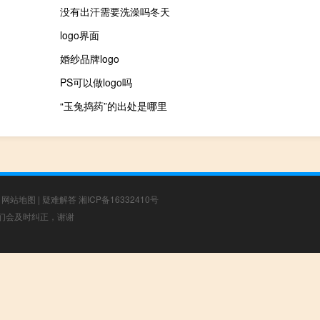
没有出汗需要洗澡吗冬天
logo界面
婚纱品牌logo
PS可以做logo吗
“玉兔捣药”的出处是哪里
|
网站地图
|
疑难解答
湘ICP备16332410号
，我们会及时纠正，谢谢