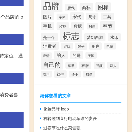
品牌
图标
商标
唐代
某个品牌的lo
图片
宋代
工具
尺寸
字体
春节
手机
数据
攻略
时间
标志
是一个
梦幻西游
水印
消费者
用户
游戏
牌子
电脑
的人
独特定位，通
的是
美国
疫情
自己的
衣服
诗人
苹果
视频
软件
还不
费用
都是
受消费者喜
猜你想看的文章
化妆品牌 logo
右转碰到直行电动车谁的责任
过春节吃什么菜倔强