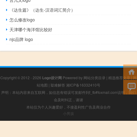
《达生篇》（达生-汉语词汇简介）
怎么修改logo
天津哪个海洋馆比较好
njc品牌 logo
Copyright © 2012 - 2026
Logo设计网
Powered by
网站分类目录
|
精选推荐文章
|
网
站地图
|
疑难解答
湘ICP备16332410号
声明：本站内容来自互联网，如信息有错误可发邮件到f_fb#foxmail.com说明，我们
会及时纠正，谢谢
本站仅为个人兴趣爱好，不接盈利性广告及商业合作
小男孩