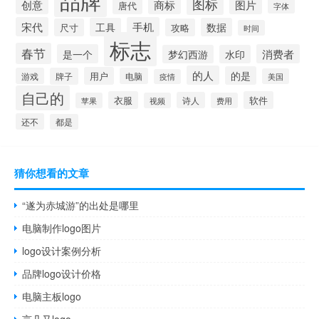
图标
创意
商标
图片
唐代
字体
宋代
手机
工具
数据
尺寸
攻略
时间
标志
春节
是一个
消费者
梦幻西游
水印
的人
的是
用户
游戏
牌子
电脑
美国
疫情
自己的
衣服
软件
诗人
苹果
视频
费用
还不
都是
猜你想看的文章
“遂为赤城游”的出处是哪里
电脑制作logo图片
logo设计案例分析
品牌logo设计价格
电脑主板logo
言几又logo