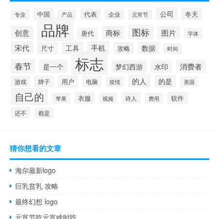
公司
中国
冬天
代表
专业
企业
产品
元宵节
品牌
图标
创意
商标
图片
唐代
字体
宋代
手机
工具
数据
尺寸
攻略
时间
标志
春节
是一个
消费者
梦幻西游
水印
的人
的是
用户
游戏
牌子
电脑
美国
疫情
自己的
衣服
软件
诗人
苹果
视频
费用
还不
都是
猜你想看的文章
海尔最新logo
巨乳贫乳 攻略
最终幻想 logo
元宵节吃元宵啥时吃