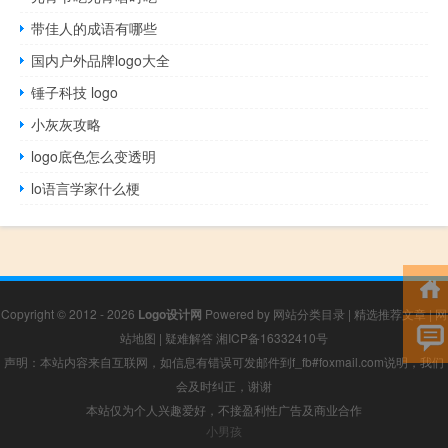
带佳人的成语有哪些
国内户外品牌logo大全
锤子科技 logo
小灰灰攻略
logo底色怎么变透明
lo语言学家什么梗
Copyright © 2012 - 2026
Logo设计网
Powered by
网站分类目录
|
精选推荐文章
|
网
站地图
|
疑难解答
湘ICP备16332410号
声明：本站内容来自互联网，如信息有错误可发邮件到f_fb#foxmail.com说明，我们
会及时纠正，谢谢
本站仅为个人兴趣爱好，不接盈利性广告及商业合作
小男孩