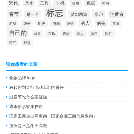
宋代
手机
工具
数据
尺寸
攻略
时间
标志
春节
是一个
消费者
梦幻西游
水印
的人
的是
用户
游戏
牌子
电脑
美国
疫情
自己的
衣服
软件
诗人
苹果
视频
费用
还不
都是
猜你想看的文章
化妆品牌 logo
右转碰到直行电动车谁的责任
过春节吃什么菜倔强
虐杀原形收集攻略
国家工商企业网查询（国家企业工商信息查询）
血压是不是冬天高些