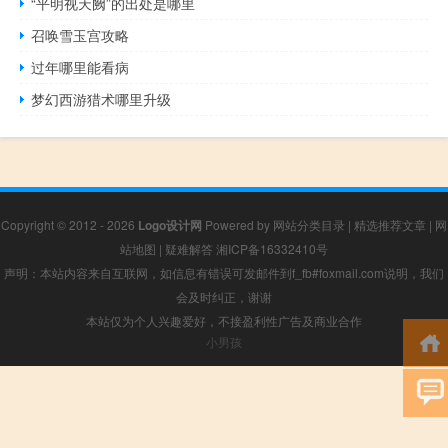
“平明视天阙”的出处是哪里
召唤雪玉宫攻略
过年哪里能看病
梦幻西游猎术哪里升级
Copyright © 2012 - 2026
Logo设计网
Powered by
网站分类目录
|
精选推荐文章
|
网
站地图
|
疑难解答
湘ICP备16332410号
声明：本站内容来自互联网，如信息有错误可发邮件到f_fb#foxmail.com说明，我们
会及时纠正，谢谢
本站仅为个人兴趣爱好，不接盈利性广告及商业合作
小男孩