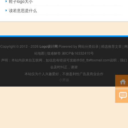
鞋子logo大小
读若意思是什么
Copyright © 2012 - 2026
Logo设计网
Powered by
网站分类目录
|
精选推荐文章
|
网
站地图
|
疑难解答
湘ICP备16332410号
声明：本站内容来自互联网，如信息有错误可发邮件到f_fb#foxmail.com说明，我们
会及时纠正，谢谢
本站仅为个人兴趣爱好，不接盈利性广告及商业合作
小男孩