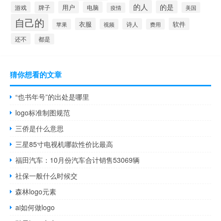
的人
的是
用户
游戏
牌子
电脑
美国
疫情
自己的
衣服
软件
诗人
苹果
视频
费用
还不
都是
猜你想看的文章
“也书年号”的出处是哪里
logo标准制图规范
三侨是什么意思
三星85寸电视机哪款性价比最高
福田汽车：10月份汽车合计销售53069辆
社保一般什么时候交
森林logo元素
ai如何做logo