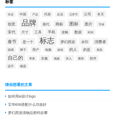
标签
公司
中国
冬天
代表
专业
企业
产品
元宵节
品牌
图标
创意
商标
图片
唐代
字体
宋代
手机
工具
数据
尺寸
攻略
时间
标志
春节
是一个
消费者
梦幻西游
水印
的人
的是
用户
游戏
牌子
电脑
美国
疫情
自己的
衣服
软件
诗人
苹果
视频
费用
还不
都是
猜你想看的文章
如何用ai设计logo
宝华606搭配什么功放好
梦幻西游清物品密码在哪