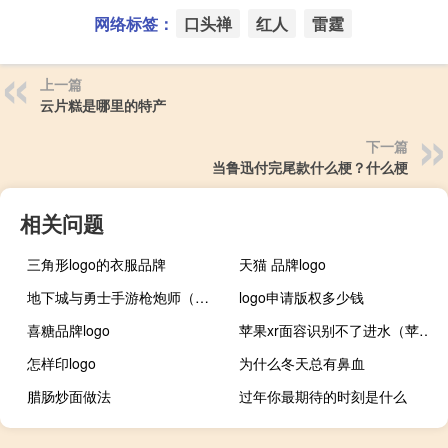
网络标签：
口头禅
红人
雷霆
上一篇
云片糕是哪里的特产
下一篇
当鲁迅付完尾款什么梗？什么梗
相关问题
三角形logo的衣服品牌
天猫 品牌logo
地下城与勇士手游枪炮师（《地下城与勇士》枪炮师觉醒视频）
logo申请版权多少钱
喜糖品牌logo
苹果xr面容识别不了进水（苹果xr面容识别不了）
怎样印logo
为什么冬天总有鼻血
腊肠炒面做法
过年你最期待的时刻是什么