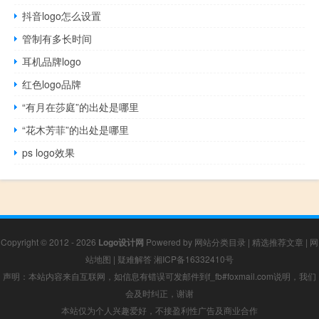
抖音logo怎么设置
管制有多长时间
耳机品牌logo
红色logo品牌
“有月在莎庭”的出处是哪里
“花木芳菲”的出处是哪里
ps logo效果
Copyright © 2012 - 2026
Logo设计网
Powered by
网站分类目录
|
精选推荐文章
|
网
站地图
|
疑难解答
湘ICP备16332410号
声明：本站内容来自互联网，如信息有错误可发邮件到f_fb#foxmail.com说明，我们
会及时纠正，谢谢
本站仅为个人兴趣爱好，不接盈利性广告及商业合作