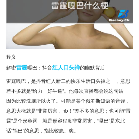
释义
雷霆
红人
口头禅
解密
嘎巴：抖音
的幽默背后
雷霆嘎巴，是抖音红人新二的快乐生活口头禅之一，意思
差不多就是“给力，好牛逼”。他每次直播都会说这句话，
因为比较洗脑所以火了。可能是某个俄罗斯短语的音译，
意思大概就是“非常厉害，nb！”差不多的意思；也可能“雷
霆”是个形容词，就是形容程度非常厉害，“嘎巴”是东北
话“锅巴”的意思，指比较脆、爽。