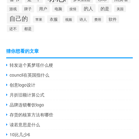
的人
的是
用户
游戏
牌子
电脑
美国
疫情
自己的
衣服
软件
诗人
苹果
视频
费用
还不
都是
猜你想看的文章
转发这个奚梦瑶什么梗
council在英国指什么
创意logo设计
月折旧额计算公式
品牌连锁餐饮logo
存货的核算方法有哪些
读若意思是什么
10比几少6