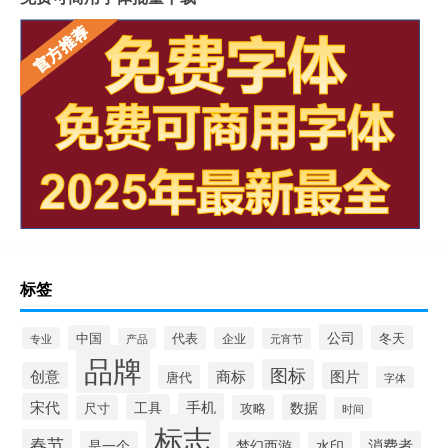
标签
公司
中国
冬天
代表
专业
企业
产品
元宵节
品牌
图标
创意
商标
图片
唐代
字体
宋代
手机
工具
数据
尺寸
攻略
时间
标志
春节
是一个
消费者
梦幻西游
水印