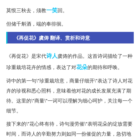
一笑
莫恨三秋去，须教
回。
但储千斛酒，端的奉徘徊。
《再促花》虞俦 翻译、赏析和诗意
诗人
《再促花》是宋代
虞俦的作品。这首诗词描绘了一种
花朵
珍重栽培花卉的情感，表达了对
的期待和呼唤。
诗中的第一句\"珍重栽培意，商量仔细开\"表达了诗人对花
卉的珍视和悉心照料，意味着他对花的成长发展充满了期
待。这里的\"商量\"一词可以理解为细心呵护，关注每一个
细节。
接下来的\"花心终有待，诗句漫劳催\"表明花朵的绽放需要
时间，而诗人的辛勤努力则如同一份催促的力量，急切地