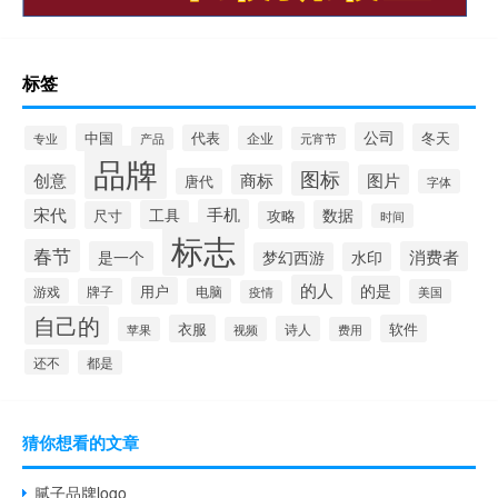
标签
公司
中国
冬天
代表
专业
企业
产品
元宵节
品牌
图标
创意
商标
图片
唐代
字体
宋代
手机
工具
数据
尺寸
攻略
时间
标志
春节
是一个
消费者
梦幻西游
水印
的人
的是
用户
游戏
牌子
电脑
美国
疫情
自己的
衣服
软件
诗人
苹果
视频
费用
还不
都是
猜你想看的文章
腻子品牌logo