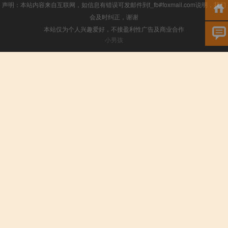
声明：本站内容来自互联网，如信息有错误可发邮件到f_fb#foxmail.com说明，我们
会及时纠正，谢谢
本站仅为个人兴趣爱好，不接盈利性广告及商业合作
小男孩