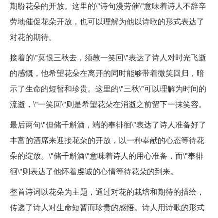
期盼花朵的开放。这里的\"诗句漫劳催\"意味着诗人不辞辛
劳地催促花朵开放，也可以理解为他以诗歌的形式表达了
对花的期待。
接着的\"莫恨三秋去，须教一笑回\"表达了诗人对时光飞逝
的感慨，他希望花朵在离开的同时能够带着微笑回归，暗
示了生命的短暂和珍贵。这里的\"三秋\"可以理解为时间的
流逝，\"一笑回\"则是希望花朵在消逝之前留下一抹笑容。
最后两句\"但储千斛酒，端的奉徘徊\"表达了诗人准备好了
丰富的酒席来迎接花朵的开放，以一种奉献的心态等待花
朵的绽放。\"储千斛酒\"意味着诗人的用心准备，而\"奉徘
徊\"则表达了他怀着虔诚的心情等待花朵的到来。
整首诗词以花朵为主题，通过对花的栽培和期待的描绘，
传递了诗人对生命短暂而珍贵的感悟。诗人用诗歌的形式