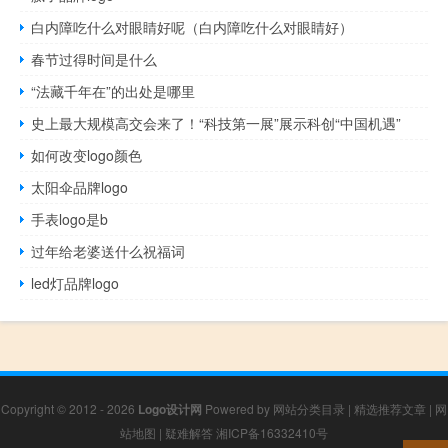
白内障吃什么对眼睛好呢（白内障吃什么对眼睛好）
春节过得时间是什么
“法藏千年在”的出处是哪里
史上最大规模高交会来了！“科技第一展”展示科创“中国机遇”
如何改变logo颜色
太阳伞品牌logo
手表logo是b
过年给老婆送什么祝福词
led灯品牌logo
Copyright © 2012 - 2026
Logo设计网
Powered by
网站分类目录
|
精选推荐文章
|
网
站地图
|
疑难解答
湘ICP备16332410号