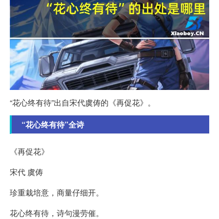
“花心终有待”出自宋代虞俦的《再促花》。
“花心终有待”全诗
《再促花》
宋代 虞俦
珍重栽培意，商量仔细开。
花心终有待，诗句漫劳催。