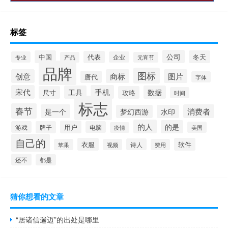
标签
公司
中国
冬天
代表
专业
企业
产品
元宵节
品牌
图标
创意
商标
图片
唐代
字体
宋代
手机
工具
数据
尺寸
攻略
时间
标志
春节
是一个
消费者
梦幻西游
水印
的人
的是
用户
游戏
牌子
电脑
美国
疫情
自己的
衣服
软件
诗人
苹果
视频
费用
还不
都是
猜你想看的文章
“居诸信遄迈”的出处是哪里