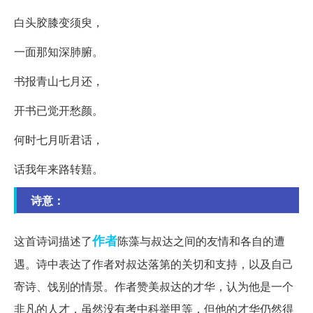
白头胶膝变须臾，
一面那知深肺腑。
书报青山七月还，
开书已觉开愁颜。
何时七月听君话，
话我年来路转囏。
诗意：
作者
这首诗词描述了
陈藻与叔达之间的友情和各自的遭
遇。诗中表达了作者对叔达落第的关切和支持，以及自己
寄诗、饯别的情景。作者赞美叔达的才华，认为他是一个
非凡的人才，虽然没有考中科举甲等，但他的才华仍然得