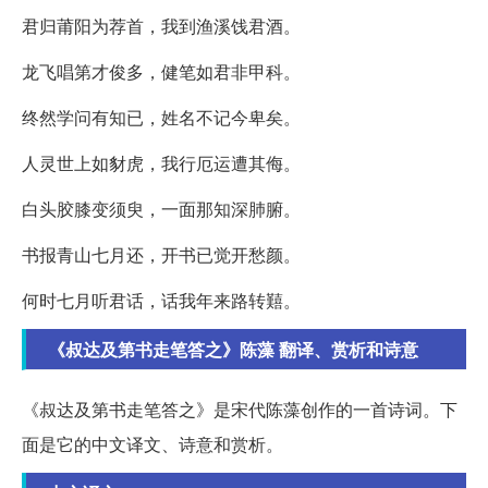
君归莆阳为荐首，我到渔溪饯君酒。
龙飞唱第才俊多，健笔如君非甲科。
终然学问有知已，姓名不记今卑矣。
人灵世上如豺虎，我行厄运遭其侮。
白头胶膝变须臾，一面那知深肺腑。
书报青山七月还，开书已觉开愁颜。
何时七月听君话，话我年来路转囏。
《叔达及第书走笔答之》陈藻 翻译、赏析和诗意
《叔达及第书走笔答之》是宋代陈藻创作的一首诗词。下
面是它的中文译文、诗意和赏析。