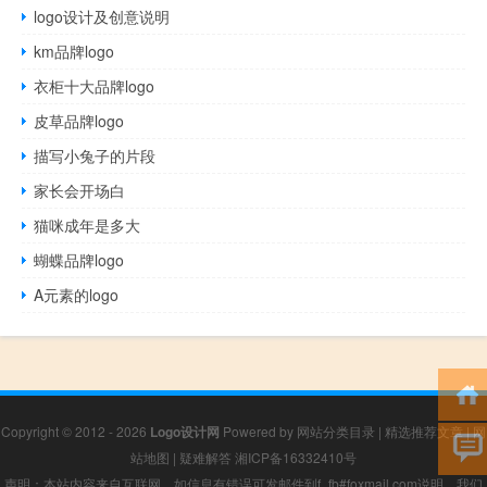
logo设计及创意说明
km品牌logo
衣柜十大品牌logo
皮草品牌logo
描写小兔子的片段
家长会开场白
猫咪成年是多大
蝴蝶品牌logo
A元素的logo
Copyright © 2012 - 2026
Logo设计网
Powered by
网站分类目录
|
精选推荐文章
|
网
站地图
|
疑难解答
湘ICP备16332410号
声明：本站内容来自互联网，如信息有错误可发邮件到f_fb#foxmail.com说明，我们