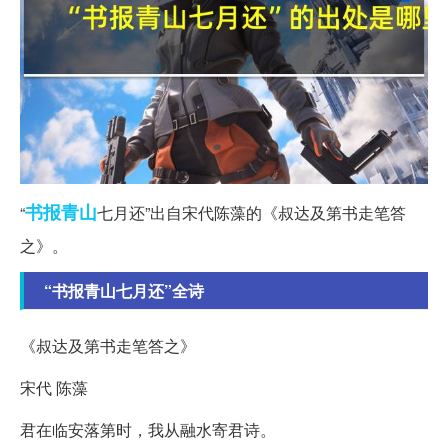
书报
青山
“
七月还”出自宋代陈藻的《叔达及第书走笔答
之》。
“书报青山七月还”全诗
《叔达及第书走笔答之》
宋代 陈藻
君在临安落第时，我从融水寄君诗。