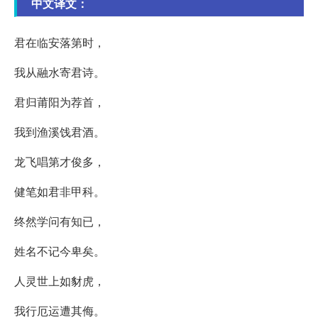
中文译文：
君在临安落第时，
我从融水寄君诗。
君归莆阳为荐首，
我到渔溪饯君酒。
龙飞唱第才俊多，
健笔如君非甲科。
终然学问有知已，
姓名不记今卑矣。
人灵世上如豺虎，
我行厄运遭其侮。