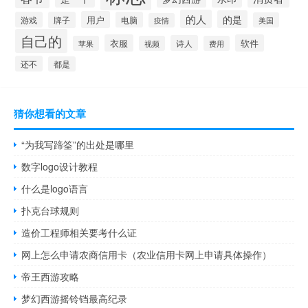
的人
的是
用户
游戏
牌子
电脑
美国
疫情
自己的
衣服
软件
诗人
苹果
视频
费用
还不
都是
猜你想看的文章
“为我写蹄筌”的出处是哪里
数字logo设计教程
什么是logo语言
扑克台球规则
造价工程师相关要考什么证
网上怎么申请农商信用卡（农业信用卡网上申请具体操作）
帝王西游攻略
梦幻西游摇铃铛最高纪录