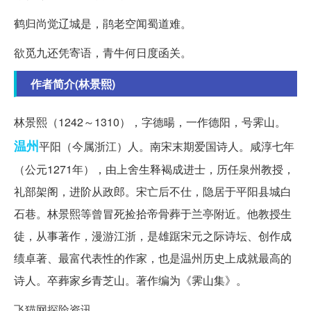
鹤归尚觉辽城是，鹃老空闻蜀道难。
欲觅九还凭寄语，青牛何日度函关。
作者简介(林景熙)
林景熙（1242～1310），字德暘，一作德阳，号霁山。
温州
平阳（今属浙江）人。南宋末期爱国诗人。咸淳七年
（公元1271年），由上舍生释褐成进士，历任泉州教授，
礼部架阁，进阶从政郎。宋亡后不仕，隐居于平阳县城白
石巷。林景熙等曾冒死捡拾帝骨葬于兰亭附近。他教授生
徒，从事著作，漫游江浙，是雄踞宋元之际诗坛、创作成
绩卓著、最富代表性的作家，也是温州历史上成就最高的
诗人。卒葬家乡青芝山。著作编为《霁山集》。
飞猫网探险资讯