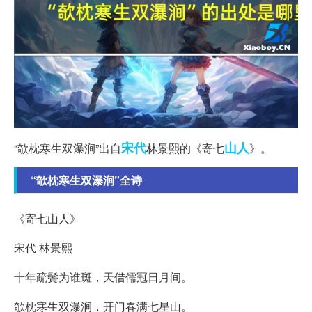
宋代
山人
“欹枕寒生双瀑涧”出自
林景熙的《寄七
》。
“欹枕寒生双瀑涧”全诗
《寄七山人》
宋代 林景熙
十年疏鬓为谁斑，天借儒冠日月间。
欹枕寒生双瀑涧，开门春满七星山。