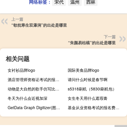
网络标签：
宋代
温州
西林
上一篇
“欹枕寒生双瀑涧”的出处是哪里
下一篇
“朱颜易枯槁”的出处是哪里
相关问题
女衬衫品牌logo
国际美食品牌logo
酒店管理师资格证考试的报名时间
请问什么时候是春节啊
动物是大自然的歌手仿写比喻句
s5318刷机（5830i刷机包）
冬天为什么会近视加深
女生冬天用什么遮瑕膏
GetData Graph Digitizer(图表数字化工具) V2.25 官方版（GetData Graph Digitizer(图表数字化工具) V2.25 官方版功能简介）
基金从业资格考试的报名费用是多少？