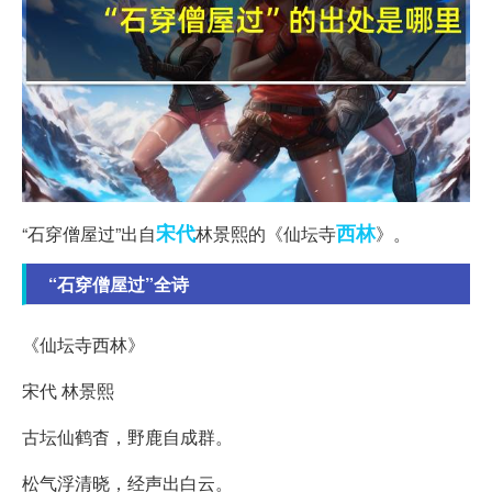
宋代
西林
“石穿僧屋过”出自
林景熙的《仙坛寺
》。
“石穿僧屋过”全诗
《仙坛寺西林》
宋代 林景熙
古坛仙鹤杳，野鹿自成群。
松气浮清晓，经声出白云。