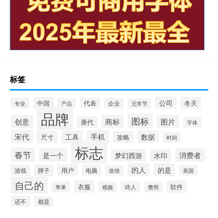
标签
公司
中国
冬天
代表
专业
企业
产品
元宵节
品牌
图标
创意
商标
图片
唐代
字体
宋代
手机
工具
数据
尺寸
攻略
时间
标志
春节
是一个
消费者
梦幻西游
水印
的人
的是
用户
游戏
牌子
电脑
美国
疫情
自己的
衣服
软件
诗人
苹果
视频
费用
还不
都是