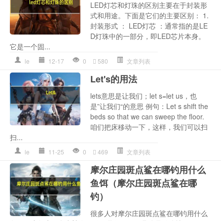
LED灯芯和灯珠的区别主要在于封装形
式和用途。下面是它们的主要区别： 1.
封装形式 ： LED灯芯 ：通常指的是LE
D灯珠中的一部分，即LED芯片本身。
它是一个固...
le
12-17
0
580
文章列表
Let's的用法
lets意思是让我们；let s=let us，也
是”让我们“的意思 例句：Let s shift the
beds so that we can sweep the floor.
咱们把床移动一下，这样，我们可以扫
扫...
le
11-25
0
469
文章列表
摩尔庄园斑点鲨在哪钓用什么
鱼饵（摩尔庄园斑点鲨在哪
钓）
很多人对摩尔庄园斑点鲨在哪钓用什么