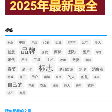
标签
公司
中国
冬天
代表
专业
企业
产品
元宵节
品牌
图标
创意
商标
图片
唐代
字体
宋代
手机
工具
数据
尺寸
攻略
时间
标志
春节
是一个
消费者
梦幻西游
水印
的人
的是
用户
游戏
牌子
电脑
美国
疫情
自己的
衣服
软件
诗人
苹果
视频
费用
还不
都是
猜你想看的文章