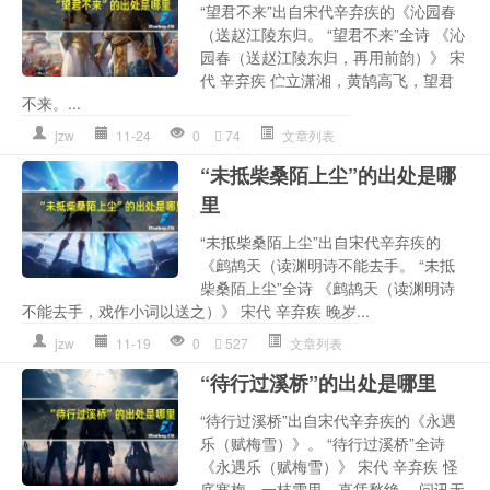
“望君不来”出自宋代辛弃疾的《沁园春
（送赵江陵东归。 “望君不来”全诗 《沁
园春（送赵江陵东归，再用前韵）》 宋
代 辛弃疾 伫立潇湘，黄鹄高飞，望君
不来。...
jzw
11-24
0
74
文章列表
“未抵柴桑陌上尘”的出处是哪
里
“未抵柴桑陌上尘”出自宋代辛弃疾的
《鹧鸪天（读渊明诗不能去手。 “未抵
柴桑陌上尘”全诗 《鹧鸪天（读渊明诗
不能去手，戏作小词以送之）》 宋代 辛弃疾 晚岁...
jzw
11-19
0
527
文章列表
“待行过溪桥”的出处是哪里
“待行过溪桥”出自宋代辛弃疾的《永遇
乐（赋梅雪）》。 “待行过溪桥”全诗
《永遇乐（赋梅雪）》 宋代 辛弃疾 怪
底寒梅，一枝雪里，直恁愁绝。 问讯无