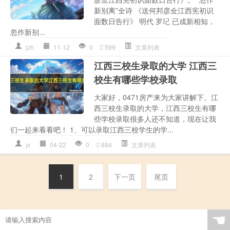
新别离”全诗 《送何邦彦佥江西宪初识
面数日告行》 明代 罗玘 已成新相知，
忽作新别...
jzh
11-12
0
599
文章列表
江西三校生录取的大学 江西三
校生有哪些学校录取
大家好，0471房产来为大家讲解下。江
西三校生录取的大学，江西三校生有哪
些学校录取很多人还不知道，现在让我
们一起来看看吧！ 1、可以录取江西三校学生的学...
jx
04-22
0
884
文章列表
1
2
下一页
尾页
☚