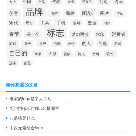
公司
中国
冬天
代表
专业
企业
产品
元宵节
品牌
图标
创意
商标
图片
唐代
字体
宋代
手机
工具
数据
尺寸
攻略
时间
标志
春节
是一个
消费者
梦幻西游
水印
的人
的是
用户
游戏
牌子
电脑
美国
疫情
自己的
衣服
软件
诗人
苹果
视频
费用
还不
都是
猜你想看的文章
谁家的logo是半人半马
“已过惊蛰日”的出处是哪里
八爪椅是什么
中西元素结合logo