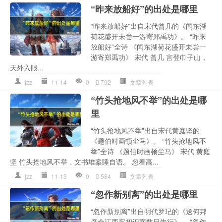
“昨来放船好”的出处是哪里
“昨来放船好”出自宋代曾几的《闻东湖
荷花盛开未尝一游寄郑禹功》。 “昨来
放船好”全诗 《闻东湖荷花盛开未尝一
游寄郑禹功》 宋代 曾几 言登巾子山，
天外入眼...
jzz
11-14
0
792
文章列表
“竹头抢地风不举”的出处是哪
里
“竹头抢地风不举”出自宋代黄庭坚的
《题伯时画顿尘马》。 “竹头抢地风不
举”全诗 《题伯时画顿尘马》 宋代 黄庭
坚 竹头抢地风不举，文书堆案睡自语。 忽看高...
jzz
11-13
0
584
文章列表
“忽作新别离”的出处是哪里
“忽作新别离”出自明代罗玘的《送何邦
彦佥江西宪初识面数日告行》。 “忽作