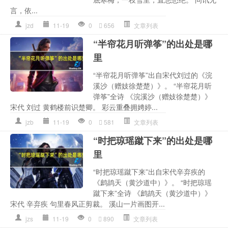
言，依...
jzd
11-19
0
656
文章列表
“半帘花月听弹筝”的出处是哪
里
“半帘花月听弹筝”出自宋代刘过的《浣
溪沙（赠妓徐楚楚）》。 “半帘花月听
弹筝”全诗 《浣溪沙（赠妓徐楚楚）》
宋代 刘过 黄鹤楼前识楚卿。 彩云重叠拥娉婷...
jzb
11-19
0
581
文章列表
“时把琼瑶蹴下来”的出处是哪
里
“时把琼瑶蹴下来”出自宋代辛弃疾的
《鹧鸪天（黄沙道中）》。 “时把琼瑶
蹴下来”全诗 《鹧鸪天（黄沙道中）》
宋代 辛弃疾 句里春风正剪裁。 溪山一片画图开...
jzs
11-19
0
890
文章列表