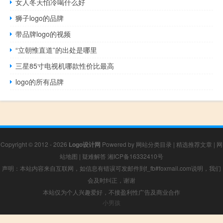
女人冬天怕冷喝什么好
狮子logo的品牌
带品牌logo的视频
“立朝惟直道”的出处是哪里
三星85寸电视机哪款性价比最高
logo的所有品牌
Copyright © 2012 - 2026
Logo设计网
Powered by
网站分类目录
|
精选推荐文章
|
网
站地图
|
疑难解答
湘ICP备16332410号
声明：本站内容来自互联网，如信息有错误可发邮件到f_fb#foxmail.com说明，我们
会及时纠正，谢谢
本站仅为个人兴趣爱好，不接盈利性广告及商业合作
小男孩