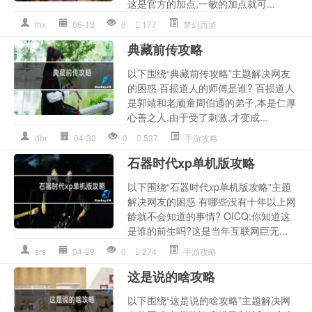
这是官方的加点,一敏的加点就可...
lhx
06-13
0
177
梦幻西游
典藏前传攻略
以下围绕“典藏前传攻略”主题解决网友
的困惑 百损道人的师傅是谁? 百损道人
是郭靖和老顽童周伯通的弟子,本是仁厚
心善之人,由于受了刺激,才变成...
dbr
04-30
0
537
手游攻略
石器时代xp单机版攻略
以下围绕“石器时代xp单机版攻略”主题
解决网友的困惑 有哪些没有十年以上网
龄就不会知道的事情? OICQ:你知道这
是谁的前生吗?这是当年互联网巨无...
srs
04-29
0
274
手游攻略
这是说的啥攻略
以下围绕“这是说的啥攻略”主题解决网