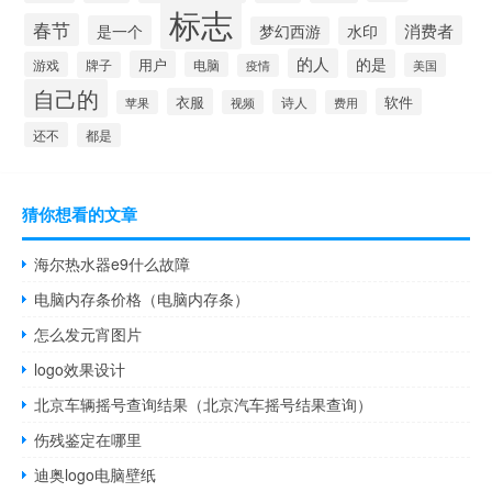
标志
春节
是一个
消费者
梦幻西游
水印
的人
的是
用户
游戏
牌子
电脑
美国
疫情
自己的
衣服
软件
诗人
苹果
视频
费用
还不
都是
猜你想看的文章
海尔热水器e9什么故障
电脑内存条价格（电脑内存条）
怎么发元宵图片
logo效果设计
北京车辆摇号查询结果（北京汽车摇号结果查询）
伤残鉴定在哪里
迪奥logo电脑壁纸