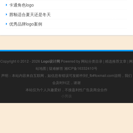
卡通角色logo
唇釉适合夏天还是冬天
优秀品牌logo案例
Copyright © 2012 - 2026
Logo设计网
Powered by
网站分类目录
|
精选推荐文章
|
网
站地图
|
疑难解答
湘ICP备16332410号
声明：本站内容来自互联网，如信息有错误可发邮件到f_fb#foxmail.com说明，我们
会及时纠正，谢谢
本站仅为个人兴趣爱好，不接盈利性广告及商业合作
小男孩