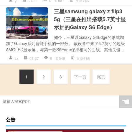
yl
04-11
0
681
文章列表
三星samsung galaxy z flip3
5g（三星在推出搭载5.7英寸显
示屏的Galaxy S6 Edge）
如今，三星以Galaxy S6Edge的形式增
加了Galaxy系列智能手机的一部分。 该设备带来了5.7英寸的超级
AMOLED显示屏，与第一款S6Edge保持相同的曲线。其他关键...
sx
03-27
0
549
文章列表
1
2
3
下一页
尾页
☚
公告