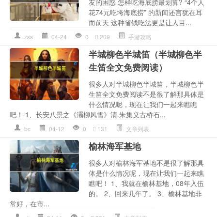
友的困惑 怎样吃海底捞最划算? “4个人
花74元吃垮海底捞” 的新闻还言犹在耳
而前天 这种省钱吃法更是让人目...
zss
04-24
0
209
手游攻略
半城柳色半城笛（半城柳色半
生笛全文免费阅读）
很多人对半城柳色半城笛，半城柳色半
生笛全文免费阅读不是很了解那具体是
什么情况呢，现在让我们一起来瞧瞧
吧！ 1、长安八景之《灞柳风雪》清.朱集义古桥石...
bc
04-12
0
131
文章列表
榆林海军基地
很多人对榆林海军基地不是很了解那具
体是什么情况呢，现在让我们一起来瞧
瞧吧！ 1、我就在榆林基地，08年入伍
的。 2、回来几年了。 3、榆林基地非
常好，在市...