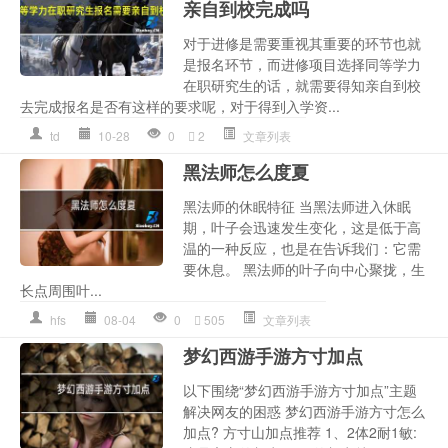
亲自到校完成吗
对于进修是需要重视其重要的环节也就
是报名环节，而进修项目选择同等学力
在职研究生的话，就需要得知亲自到校
去完成报名是否有这样的要求呢，对于得到入学资...
td
10-28
0
2
文章列表
黑法师怎么度夏
黑法师的休眠特征 当黑法师进入休眠
期，叶子会迅速发生变化，这是低于高
温的一种反应，也是在告诉我们：它需
要休息。 黑法师的叶子向中心聚拢，生
长点周围叶...
hfs
08-04
0
505
文章列表
梦幻西游手游方寸加点
以下围绕“梦幻西游手游方寸加点”主题
解决网友的困惑 梦幻西游手游方寸怎么
加点? 方寸山加点推荐 1、2体2耐1敏: